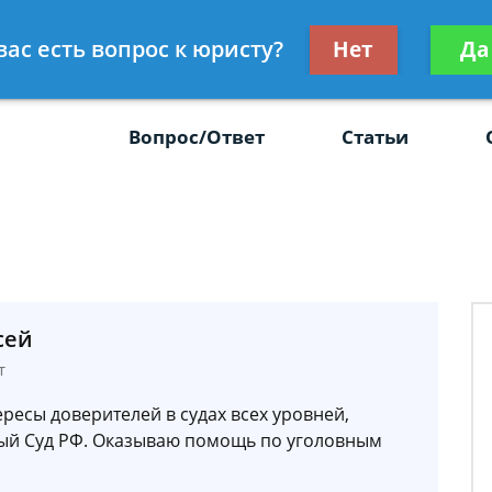
Получите консул
вас есть вопрос к юристу?
Нет
Да
-47
бес
Вопрос/Ответ
Статьи
сей
т
ресы доверителей в судах всех уровней,
ый Суд РФ. Оказываю помощь по уголовным