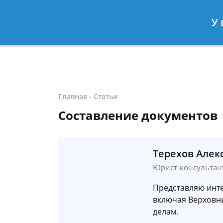
Москва
Санкт-Петербург
У 
8 499-577-04-56
8 812 509-27
Главная
-
Статьи
Составление документов
Терехов Алек
Юрист-консультан
Представляю инте
включая Верховн
делам.