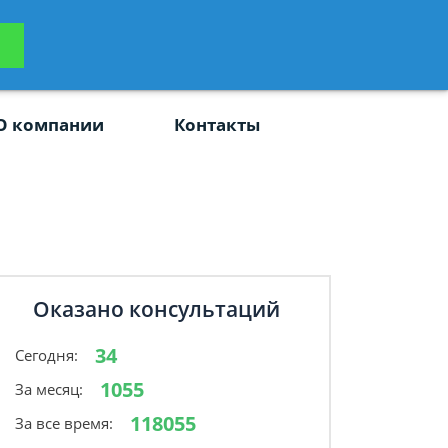
ьтацию
Задать вопрос
платно
О компании
Контакты
Оказано консультаций
34
Сегодня:
1055
За месяц:
118055
За все время: