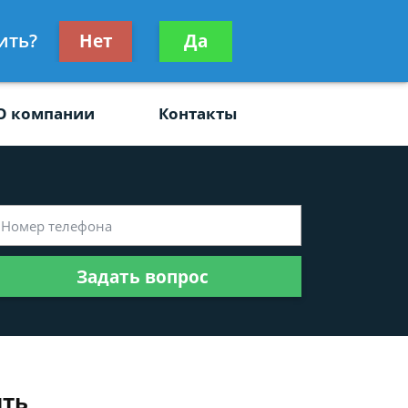
ьтацию
ить?
Нет
Да
Задать вопрос
платно
О компании
Контакты
Задать вопрос
ить