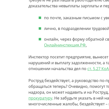
требуете не разглашать работодателю све
доказательства невыплаты зарплаты и пер
по почте, заказным письмом с у
лично, в подразделении трудово
онлайн, через форму обратной с
Онлайнинспекция.РФ
.
Инспектор посетит предприятие, вынесет
нарушений и выплату задолженности, а т
отношении начальства дел по
ст. 5.27 Ко
Роструд бездействует, а руководство по-
обращаться теперь? Очевидно, помогут т
надзора, он может надавить и на Роструд
прокуратуру
. Не забудьте указать в ней н
многочисленные жалобы, бездействует – п