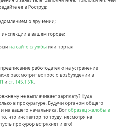
дения о заявителе. Заполните ее, приложите к ней
едайте ее в Роструд:
ведомлением о вручении;
й инспекции в вашем городе;
вязи
на сайте службы
или портал
 предписание работодателю на устранение
акже рассмотрит вопрос о возбуждении в
АП
и
ст. 145.1 УК
.
прежнему не выплачивает зарплату? Куда
олько в прокуратуре. Будучи органом общего
, и на вашего начальника. Вот
образец жалобы в
а то, что инспектор по труду, несмотря на
усть прокурор встряхнет и его!