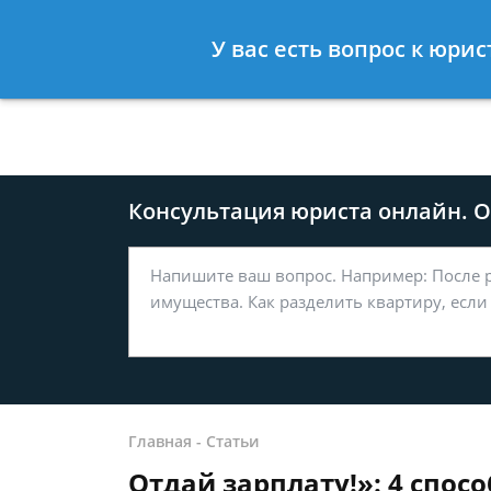
Москва
Санкт-Петербург
У вас есть вопрос к юри
8 499-577-04-56
8 812 509-27
Консультация юриста онлайн. От
Главная
-
Статьи
Отдай зарплату!»: 4 спос