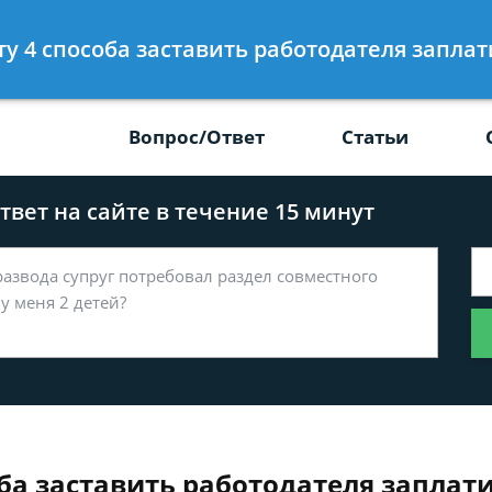
Получите консул
сту 4 способа заставить работодателя заплат
-47
бес
Вопрос/Ответ
Статьи
вет на сайте в течение 15 минут
оба заставить работодателя заплат