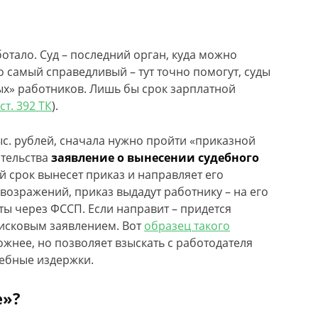
ботало. Суд – последний орган, куда можно
Но самый справедливый – тут точно помогут, суды
тых» работников. Лишь бы срок зарплатной
 ст. 392 ТК
).
с. рублей, сначала нужно пройти «приказной
ительства
заявление о вынесении судебного
ый срок вынесет приказ и направляет его
 возражений, приказ выдадут работнику – на его
ы через ФССП. Если направит – придется
 исковым заявлением. Вот
образец такого
ожнее, но позволяет взыскать с работодателя
дебные издержки.
е»?