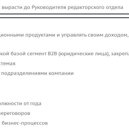
 вырасти до Руководителя редакторского отдела
ционными продуктами и управлять своим доходом,
кой базой сегмент В2В (юридические лица), закр
стемах
 подразделениями компании
олжности от года
переговоров
 бизнес-процессов