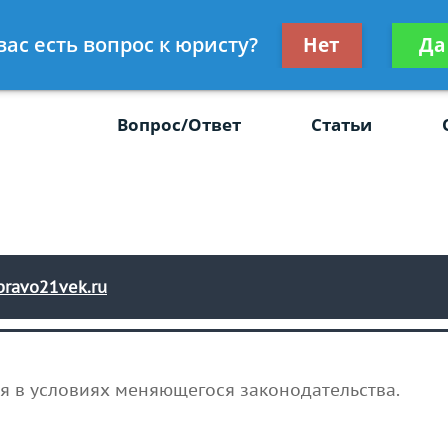
Получите консул
вас есть вопрос к юристу?
Нет
Да
-47
бес
Вопрос/Ответ
Статьи
ravo21vek.ru
я в условиях меняющегося законодательства.