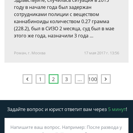
Здравствуйте, случилась ситуация в 2015
году в начале года был задержан
сотрудниками полиции с веществом
каннабиноиды количеством 0.27 грамма
(228.2), был в СИЗО 2 месяца, суд был в мае
этого же года, назначили 3 года …
Роман, г. Москва
17 мая 2017 г. 13:56
1
2
3
...
100
Задайте вопрос и юрист ответит вам через
5 минут
!