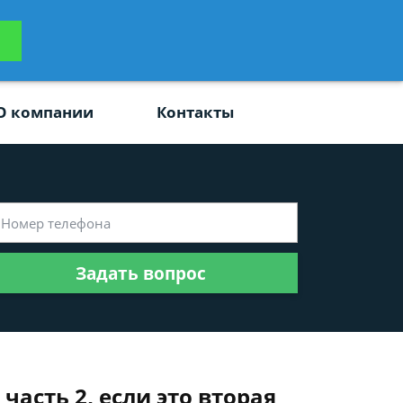
ьтацию
Задать вопрос
платно
О компании
Контакты
Задать вопрос
часть 2, если это вторая