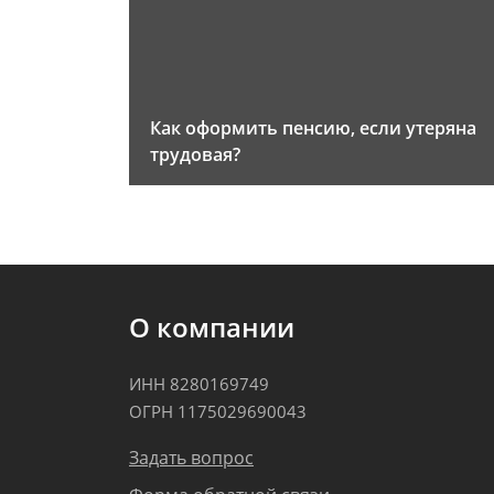
Как оформить пенсию, если утеряна
трудовая?
О компании
ИНН 8280169749
ОГРН 1175029690043
Задать вопрос