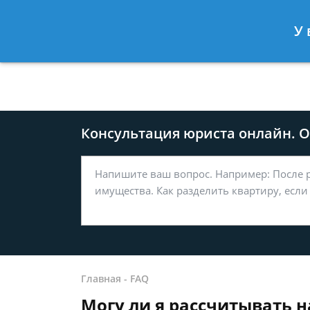
Москва
Санкт-Петербург
У 
8 499-577-04-56
8 812 509-27
Консультация юриста онлайн. От
Главная
-
FAQ
Могу ли я рассчитывать на