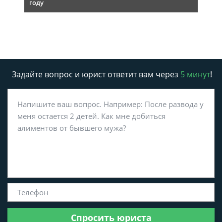
году
Задайте вопрос и юрист ответит вам через
5 минут
!
Спросить юриста