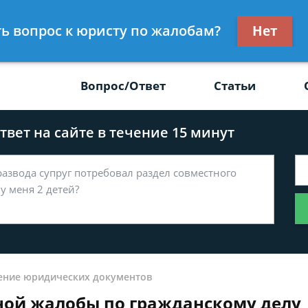
Получите консул
ть вопрос к юристу по жалобам?
Нет
-47
бес
Вопрос/Ответ
Статьи
вет на сайте в течение 15 минут
ение юридических документов
ной жалобы по гражданскому делу