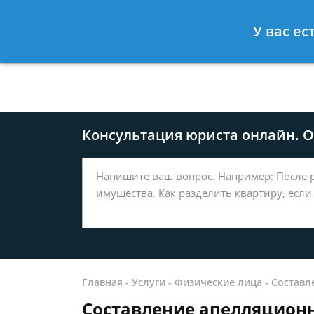
Москва
Санкт-Петербург
У вас ес
8 499-577-04-56
8 812 509-27
Консультация юриста онлайн. От
Главная
-
Услуги
-
Физические лица
-
Составл
Cоставление апелляцион