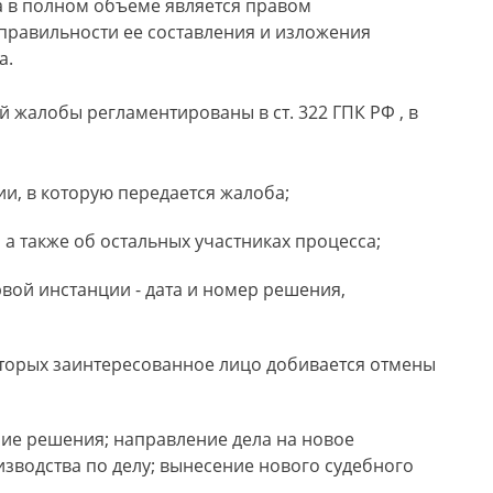
а в полном объеме является правом
 правильности ее составления и изложения
а.
жалобы регламентированы в ст. 322 ГПК РФ , в
и, в которую передается жалоба;
 а также об остальных участниках процесса;
вой инстанции - дата и номер решения,
торых заинтересованное лицо добивается отмены
ние решения; направление дела на новое
зводства по делу; вынесение нового судебного