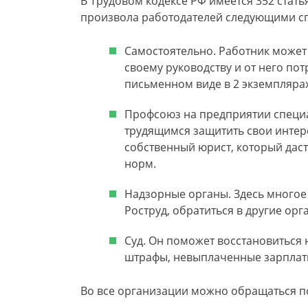
В Трудовом кодексе РФ имеется 352 стать
произвола работодателей следующими с
Самостоятельно. Работник может 
своему руководству и от него по
письменном виде в 2 экземплярах
Профсоюз на предприятии специа
трудящимся защитить свои интер
собственный юрист, который дас
норм.
Надзорные органы. Здесь многое 
Роструд, обратиться в другие орг
Суд. Он поможет восстановиться
штрафы, невыплаченные зарплат
Во все организации можно обращаться по