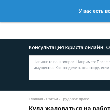
Москва
Санкт-Петербург
У вас есть 
8 499-577-04-56
8 812 509-27
Консультация юриста онлайн. От
Главная
-
Статьи
-
Трудовое право
Куда жаловаться на рабо