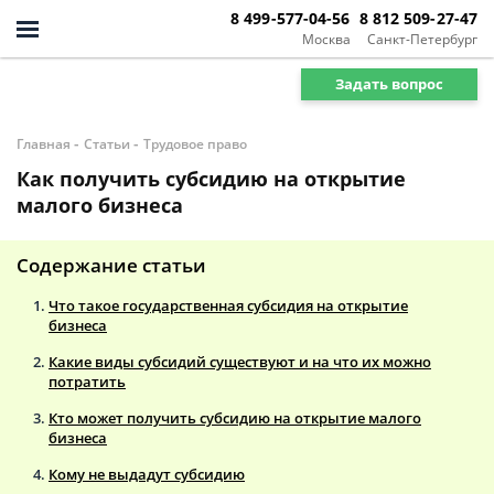
8 499-577-04-56
8 812 509-27-47
Москва
Санкт-Петербург
Задать вопрос
-
-
Главная
Статьи
Трудовое право
Как получить субсидию на открытие
малого бизнеса
Содержание статьи
Что такое государственная субсидия на открытие
бизнеса
Какие виды субсидий существуют и на что их можно
потратить
Кто может получить субсидию на открытие малого
бизнеса
Кому не выдадут субсидию