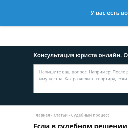
Москва
Санкт-Петербург
У вас есть в
8 499-577-04-56
8 812 509-27
Консультация юриста онлайн. От
Главная
-
Статьи
-
Судебный процесс
Если в судебном решени