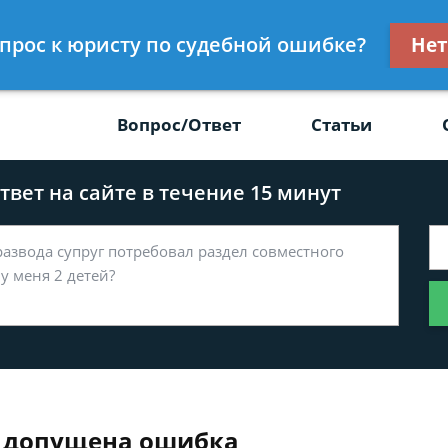
Получите консул
опрос к юристу по судебной ошибке?
Нет
-47
бес
Вопрос/Ответ
Статьи
вет на сайте в течение 15 минут
и допущена ошибка