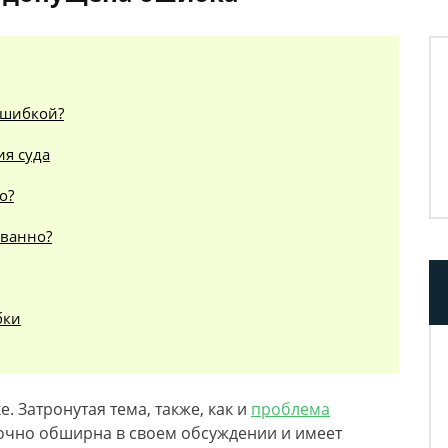
ошибкой?
ия суда
о?
ованно?
бки
 Затронутая тема, также, как и
проблема
точно обширна в своем обсуждении и имеет