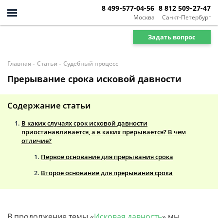
8 499-577-04-56
8 812 509-27-47
Москва
Санкт-Петербург
Задать вопрос
-
-
Главная
Статьи
Судебный процесс
Прерывание срока исковой давности
Содержание статьи
В каких случаях срок исковой давности
приостанавливается, а в каких прерывается? В чем
отличие?
Первое основание для прерывания срока
Второе основание для прерывания срока
В продолжение темы «
Исковая давность
» мы