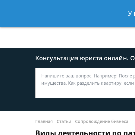
Москва
Санкт-Петербург
У 
8 499-577-04-56
8 812 509-27
Консультация юриста онлайн. От
Главная
-
Статьи
-
Сопровождение бизнеса
Виды деятельности по па