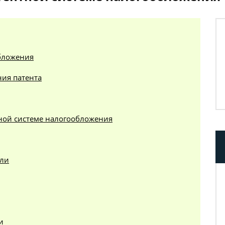
обложения
ия патента
тной системе налогообложения
вли
и