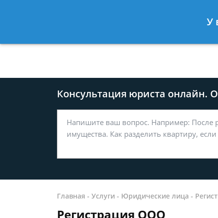
Москва
Санкт-Петербург
У 
8 499-577-04-56
8 812 509-27
Консультация юриста онлайн. От
Главная
-
Услуги
-
Юридические лица
-
Регис
Регистрация ООО