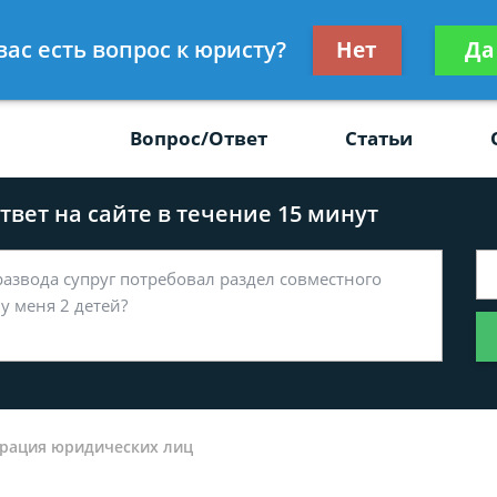
Получите консул
вас есть вопрос к юристу?
Нет
Да
-47
бес
Вопрос/Ответ
Статьи
вет на сайте в течение 15 минут
трация юридических лиц