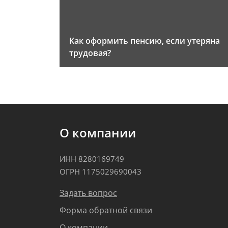
Как оформить пенсию, если утеряна
трудовая?
О компании
ИНН 8280169749
ОГРН 1175029690043
Задать вопрос
Форма обратной связи
О компании