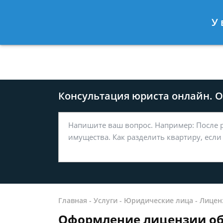
Москва
Санкт-Петербург
У 
8 499-577-04-56
8 812 509-27
Консультация юриста онлайн. От
Главная
-
Услуги
-
Юридические лица
-
Лицен
Оформление лицензии об