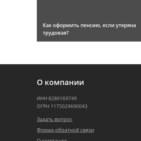
Как оформить пенсию, если утеряна
трудовая?
О компании
ИНН 8280169749
ОГРН 1175029690043
Задать вопрос
Форма обратной связи
О компании