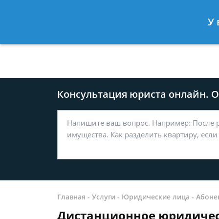
Москва
Санкт-Петербург
У 
8 499-577-04-56
8 812 509-27
Консультация юриста онлайн. От
Главная
-
Услуги
-
Юридические лица
-
Абоне
Дистанционное юридичес