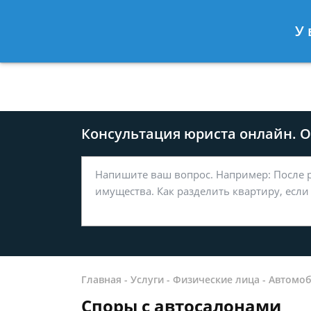
Москва
Санкт-Петербург
У 
8 499-577-04-56
8 812 509-27
Консультация юриста онлайн. От
Главная
-
Услуги
-
Физические лица
-
Автомоб
Споры с автосалонами