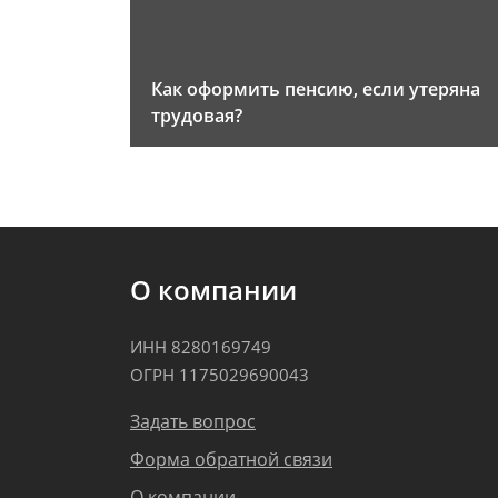
Как оформить пенсию, если утеряна
трудовая?
О компании
ИНН 8280169749
ОГРН 1175029690043
Задать вопрос
Форма обратной связи
О компании