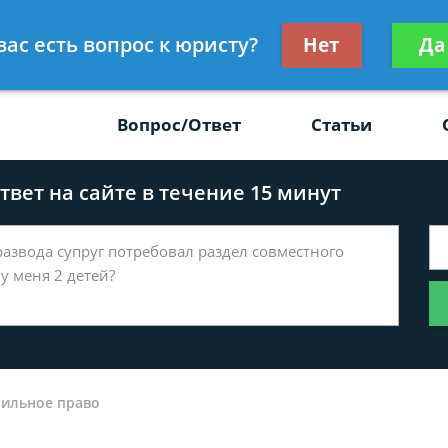
Получите консул
вас есть вопрос к юристу?
Нет
Да
-47
бес
Вопрос/Ответ
Статьи
вет на сайте в течение 15 минут
ильное право