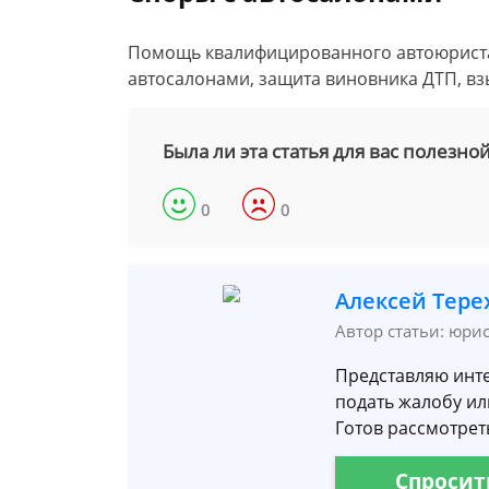
Помощь квалифицированного автоюриста:
автосалонами, защита виновника ДТП, вз
Была ли эта статья для вас полезно
0
0
Алексей Тере
Автор статьи: юри
Представляю инте
подать жалобу ил
Готов рассмотреть
Спросит