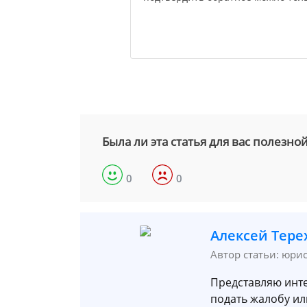
Была ли эта статья для вас полезно
0
0
Алексей Тере
Автор статьи: юри
Представляю инте
подать жалобу ил