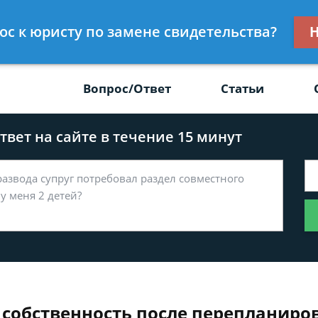
Получите консул
рос к юристу по замене свидетельства?
Н
-47
бес
Вопрос/Ответ
Статьи
вет на сайте в течение 15 минут
 собственность после перепланиро