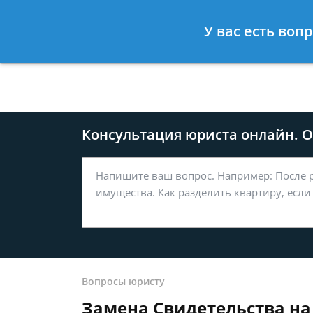
Москва
Санкт-Петербург
У вас есть воп
8 499-577-04-56
8 812 509-27
Консультация юриста онлайн. От
Вопросы юристу
Замена Свидетельства на