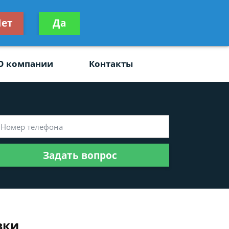
ьтацию
ет
Да
Задать вопрос
платно
О компании
Контакты
Задать вопрос
вки