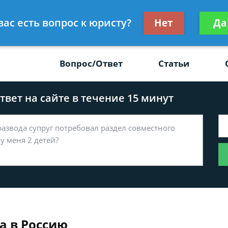
Получите консул
вас есть вопрос к юристу?
Нет
Да
-47
бес
Вопрос/Ответ
Статьи
вет на сайте в течение 15 минут
а в Россию