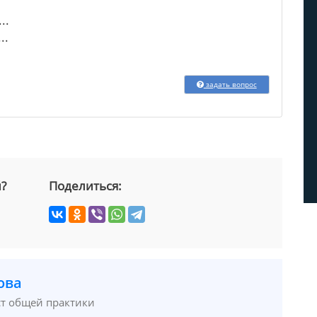
..
..
задать вопрос
й?
Поделиться:
ова
ст общей практики