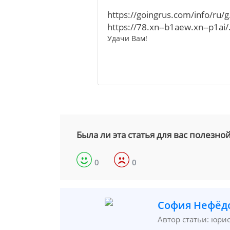
https://goingrus.com/info/ru/g.
https://78.xn--b1aew.xn--p1ai/.
Удачи Вам!
Была ли эта статья для вас полезно
0
0
София Нефёд
Автор статьи: юри