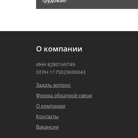
трудовая?
О компании
ИНН 8280169749
ОГРН 1175029690043
Задать вопрос
Форма обратной связи
О компании
Контакты
Вакансии