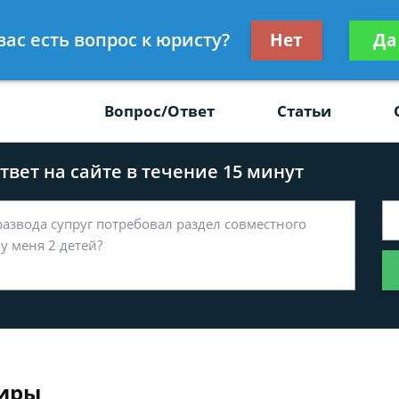
Получите консул
вас есть вопрос к юристу?
Нет
Да
-47
бес
Вопрос/Ответ
Статьи
вет на сайте в течение 15 минут
тиры