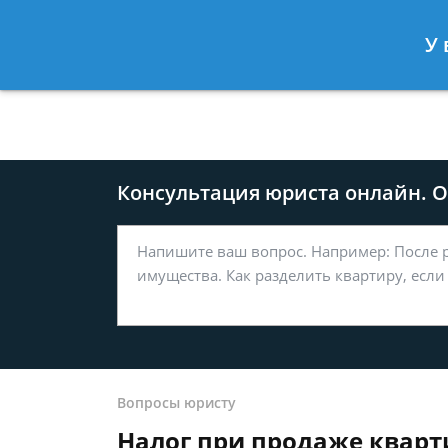
Москва
Санкт-Петербург
У 
8 499-577-04-56
8 812 509-27
Консультация юриста онлайн. От
Вопросы юристу
Налог при продаже квар