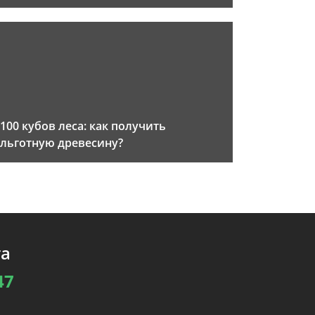
100 кубов леса: как получить
льготную древесину?
та
47