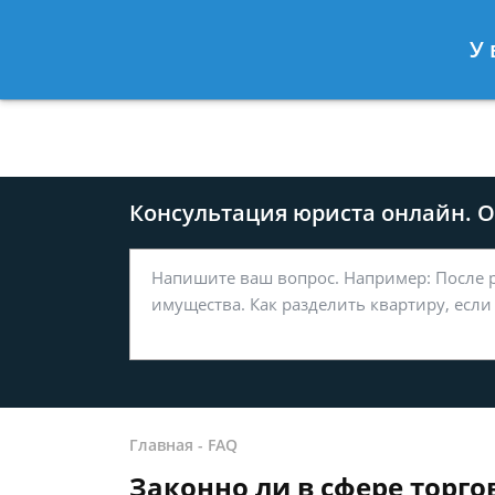
Москва
Санкт-Петербург
У 
8 499-577-04-56
8 812 509-27
Консультация юриста онлайн. От
Главная
-
FAQ
Законно ли в сфере торг