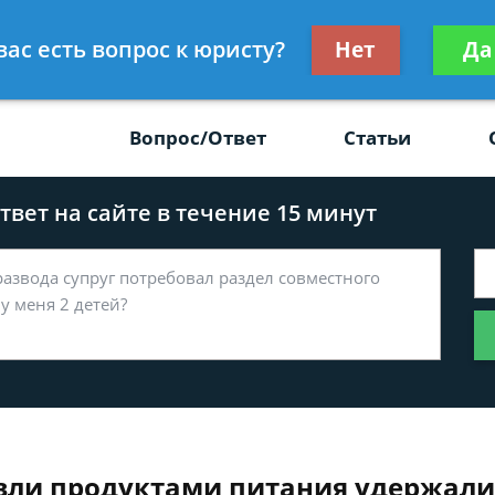
Получите консул
вас есть вопрос к юристу?
Нет
Да
-47
бес
Вопрос/Ответ
Статьи
вет на сайте в течение 15 минут
овли продуктами питания удержали