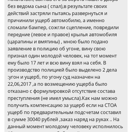
без ведома сына ( спал),в результате своих
действий застряли пытаясь развернуться и
причинили ущерб автомобилю, а именно
сломали бампер, сожгли сцепление, повредили
передние (левое и правое) крылья автомобиля
(царапины и вмятины) , мною было подано
заявление в полицию об угоне, вину свою
признал один молодой человек, на тот момент
ему было 17 лет и всю вину взял на себя. В
производство полицией было выделено 2 дела
:угон и ущерб, по угону суд назначен на
22,06,2017 ,а по возмещению ущерба было
отказано с формулировкой отсутствие состава
преступления (не имел умысла).Как нам можно
получить компенсацию за ущерб если на СТОА
ущерб по предварительным подсчетам составил
в сумме 30040 рублей ,заказ наряд на руках .. На
данный момент молодому человеку исполнилось