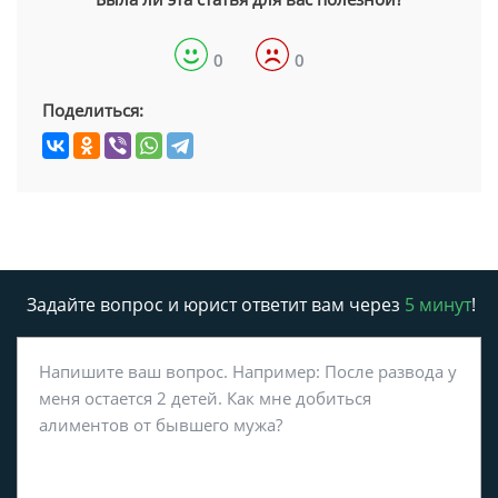
0
0
Поделиться:
Задайте вопрос и юрист ответит вам через
5 минут
!