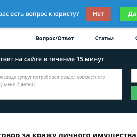
Получите консул
вас есть вопрос к юристу?
Нет
Да
-47
бес
Вопрос/Ответ
Статьи
вет на сайте в течение 15 минут
говор за кражу личного имущества