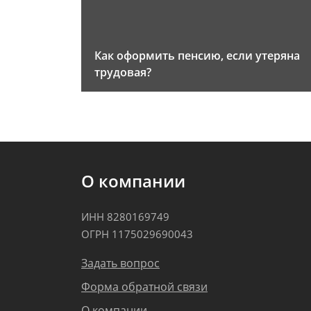
Как оформить пенсию, если утеряна
трудовая?
О компании
ИНН 8280169749
ОГРН 1175029690043
Задать вопрос
Форма обратной связи
О компании