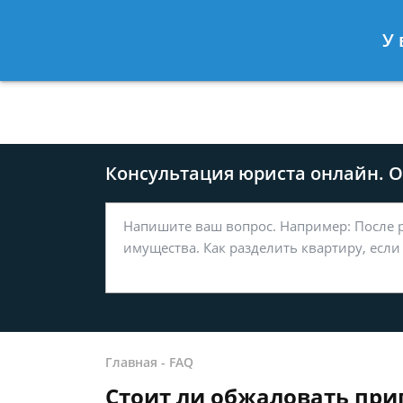
Москва
Санкт-Петербург
У 
8 499-577-04-56
8 812 509-27
Консультация юриста онлайн. От
Главная
-
FAQ
Стоит ли обжаловать при