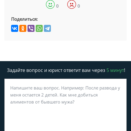
0
0
Поделиться:
Задайте вопрос и юрист ответит вам через
5 минут
!