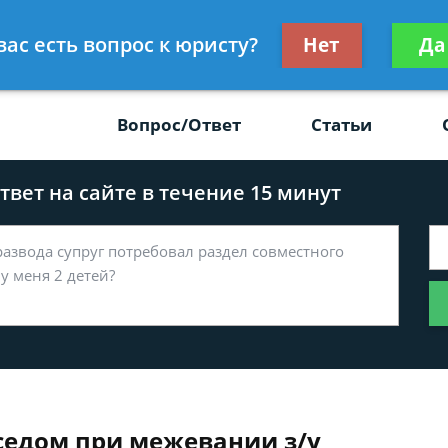
Получите консул
вас есть вопрос к юристу?
Нет
Да
-47
бес
Вопрос/Ответ
Статьи
вет на сайте в течение 15 минут
оседом при межевании з/у