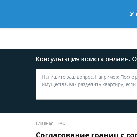
Москва
Санкт-Петербург
У 
8 499-577-04-56
8 812 509-27
Консультация юриста онлайн. От
Главная
-
FAQ
Согласование границ с с