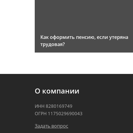
Как оформить пенсию, если утеряна
трудовая?
О компании
ИНН 8280169749
ОГРН 1175029690043
Задать вопрос