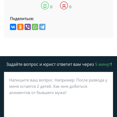
0
0
Поделиться:
Задайте вопрос и юрист ответит вам через
5 минут
!