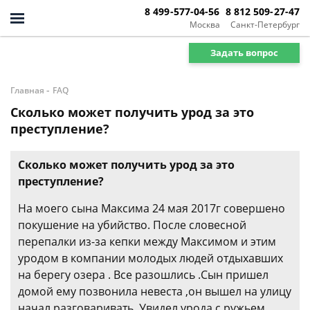
8 499-577-04-56
8 812 509-27-47
Москва
Санкт-Петербург
Задать вопрос
-
Главная
FAQ
Сколько может получить урод за это
преступление?
Сколько может получить урод за это
преступление?
На моего сына Максима 24 мая 2017г совершено
покушение на убийство. После словесной
перепалки из-за кепки между Максимом и этим
уродом в компании молодых людей отдыхавших
на берегу озера . Все разошлись .Сын пришел
домой ему позвонила невеста ,он вышел на улицу
начал разговаривать .Увидел урода с ружьем