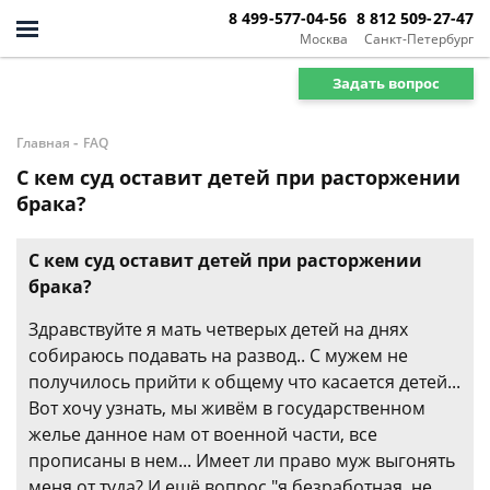
8 499-577-04-56
8 812 509-27-47
Москва
Санкт-Петербург
Задать вопрос
-
Главная
FAQ
С кем суд оставит детей при расторжении
брака?
С кем суд оставит детей при расторжении
брака?
Здравствуйте я мать четверых детей на днях
собираюсь подавать на развод.. С мужем не
получилось прийти к общему что касается детей...
Вот хочу узнать, мы живём в государственном
желье данное нам от военной части, все
прописаны в нем... Имеет ли право муж выгонять
меня от туда? И ещё вопрос "я безработная, не