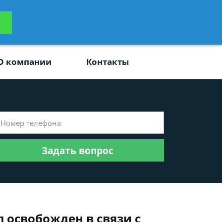
ьтацию
Задать вопрос
платно
О компании
Контакты
Задать вопрос
л освобожден в связи с