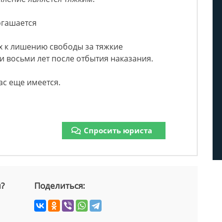
огашается
х к лишению свободы за тяжкие
и восьми лет после отбытия наказания.
ас еще имеется.
Спросить юриста
й?
Поделиться: