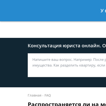
Москва
Санкт-Петербург
У 
8 499-577-04-56
8 812 509-27
Консультация юриста онлайн. От
Главная
-
FAQ
Распространяется ли на ме