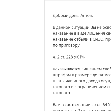
Добрый день, Антон.
В данной ситуации Вы не осв
наказание в виде лишения св
наказание отбыли в СИЗО, пр
по приговору.
ч. 2 ст. 228 УК РФ
наказываются лишением свобо
штрафом в размере до пятисо
платы или иного дохода осужд
такового и с ограничением с
такового.
Вам в соответствии со ст. 64
предела, т.е. 2 года, то прес