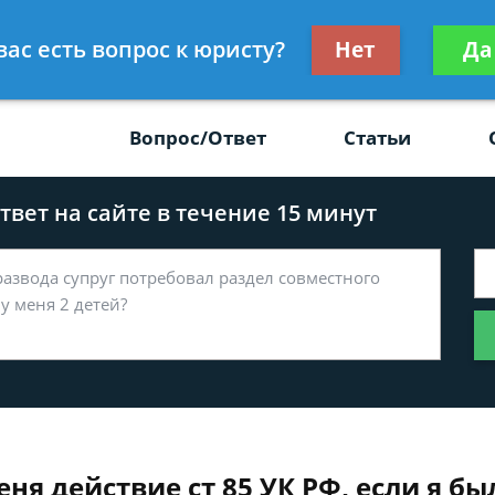
Получите консул
вас есть вопрос к юристу?
Нет
Да
-47
бес
Вопрос/Ответ
Статьи
вет на сайте в течение 15 минут
ня действие ст 85 УК РФ, если я бы