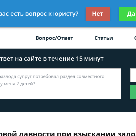
Получите консул
вас есть вопрос к юристу?
Нет
Да
-47
бес
Вопрос/Ответ
Статьи
вет на сайте в течение 15 минут
овой давности при взыскании зад