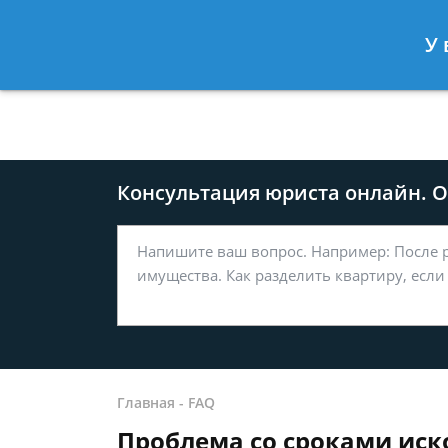
Москва
Санкт-Петербург
У 
8 499-577-04-56
8 812 509-27
Консультация юриста онлайн. От
Главная
-
FAQ
Проблема со сроками иск