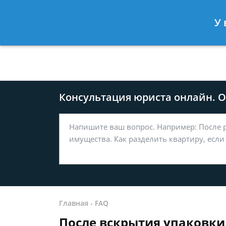
Москва
Санкт-Петербург
У 
8 499-577-04-56
8 812 509-27
Консультация юриста онлайн. От
Главная
-
FAQ
После вскрытия упаковки