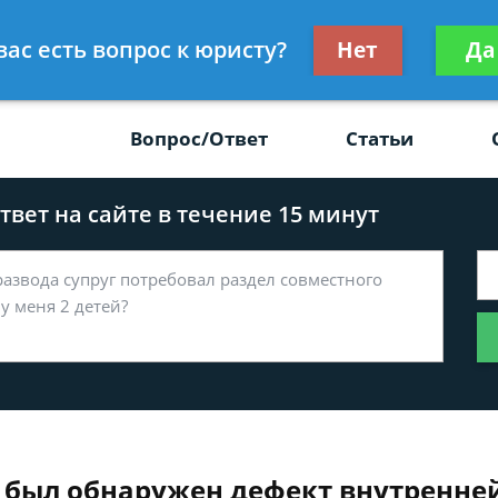
Получите консул
вас есть вопрос к юристу?
Нет
Да
-47
бес
Вопрос/Ответ
Статьи
вет на сайте в течение 15 минут
 был обнаружен дефект внутренней