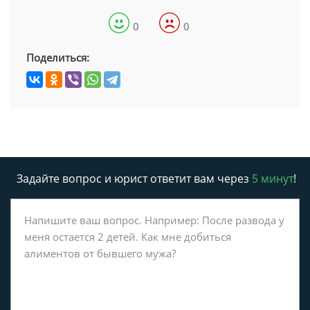
0
0
Поделиться:
Задайте вопрос и юрист ответит вам через
5 минут
!