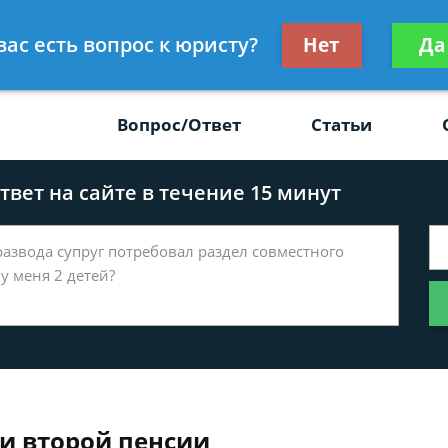
Получите консул
вас есть вопрос к юристу?
Нет
Да
-47
бес
Вопрос/Ответ
Статьи
вет на сайте в течение 15 минут
и второй пенсии