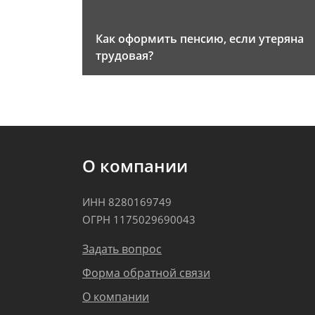
Как оформить пенсию, если утеряна
трудовая?
О компании
ИНН 8280169749
ОГРН 1175029690043
Задать вопрос
Форма обратной связи
О компании