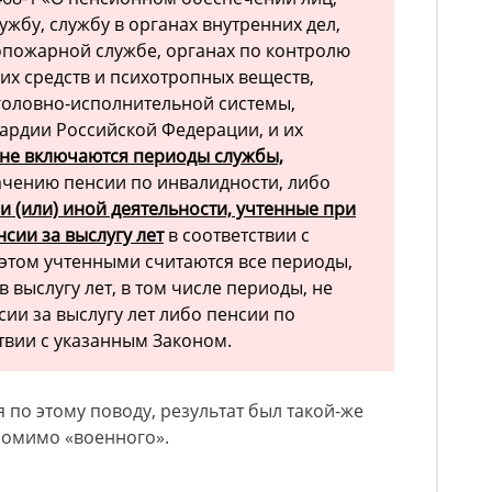
жбу, службу в органах внутренних дел,
опожарной службе, органах по контролю
их средств и психотропных веществ,
головно-исполнительной системы,
ардии Российской Федерации, и их
 не включаются периоды службы,
чению пенсии по инвалидности, либо
и (или) иной деятельности, учтенные при
сии за выслугу лет
в соответствии с
этом учтенными считаются все периоды,
 выслугу лет, в том числе периоды, не
ии за выслугу лет либо пенсии по
твии с указанным Законом.
я по этому поводу, результат был такой-же
т помимо «военного».