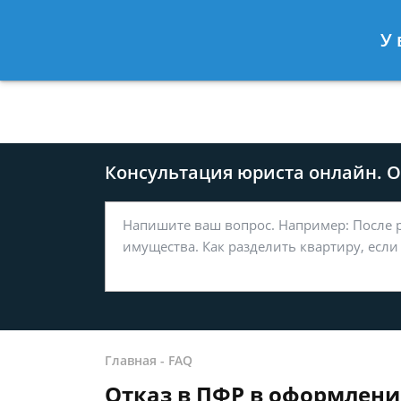
Москва
Санкт-Петербург
У 
8 499-577-04-56
8 812 509-27
Консультация юриста онлайн. От
Главная
-
FAQ
Отказ в ПФР в оформлени