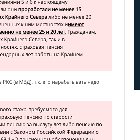
ениями 5 и 6 к настоящему
сли они
проработали не менее 15
ах Крайнего Севера
либо не менее 20
вненных к ним местностях и
имеют
венно не менее 25 и 20 лет.
Гражданам,
 Крайнего Севера, так и в
ностях, страховая пенсия
алендарных лет работы на Крайнем
 РКС (в МВД), т.к. его нарабатывать надо
вого стажа, требуемого для
траховую пенсию по старости
и пенсию за выслугу лет либо пенсию по
твии с Законом Российской Федерации от
4468-1 «О пенсионном обеспечении лиц,