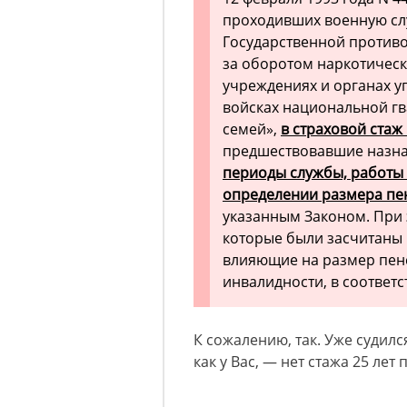
проходивших военную слу
Государственной против
за оборотом наркотическ
учреждениях и органах у
войсках национальной гв
семей»,
в страховой стаж
предшествовавшие назна
периоды службы, работы 
определении размера пен
указанным Законом. При 
которые были засчитаны в
влияющие на размер пенс
инвалидности, в соответс
К сожалению, так. Уже судилс
как у Вас, — нет стажа 25 ле