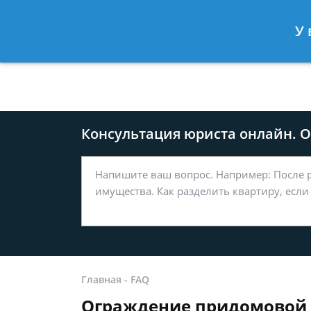
Москва
Санкт-Петербург
У 
8 499-577-04-56
8 812 509-27
Консультация юриста онлайн. От
Главная
-
FAQ
Ограждение придомовой 