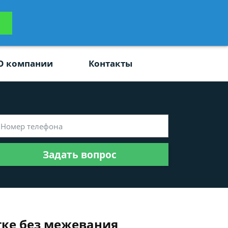
ьтацию
Задать вопрос
платно
О компании
Контакты
Задать вопрос
ке без межевания