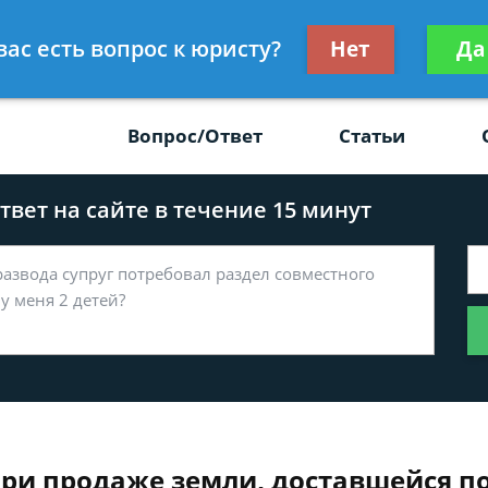
Получите консул
вас есть вопрос к юристу?
Нет
Да
-47
бес
Вопрос/Ответ
Статьи
вет на сайте в течение 15 минут
ри продаже земли, доставшейся по