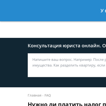
Москва
Санкт-Петербург
У 
8 499-577-04-56
8 812 509-27
Консультация юриста онлайн. От
Главная
-
FAQ
Нужно ли платить налог п