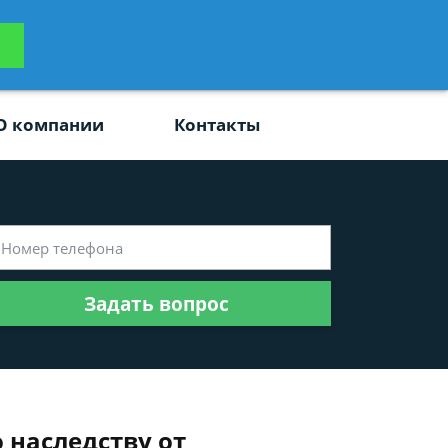
ьтацию
Задать вопрос
платно
О компании
Контакты
Задать вопрос
 наследству от