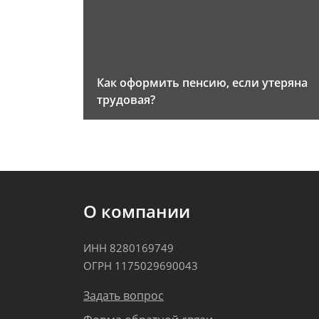
Как оформить пенсию, если утеряна
трудовая?
О компании
ИНН 8280169749
ОГРН 1175029690043
Задать вопрос