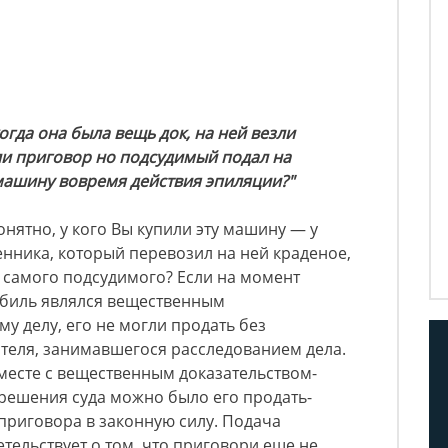
огда она была вещь док, на ней везли
ли приговор но подсудимый подал на
машину вовремя действия эпиляции?"
нятно, у кого Вы купили эту машину — у
енника, который перевозил на ней краденое,
у самого подсудимого? Если на момент
биль являлся вещественным
у делу, его не могли продать без
теля, занимавшегося расследованием дела.
вместе с вещественным доказательством-
зрешения суда можно было его продать-
 приговора в законную силу. Подача
ельствует о том, что приговори еще не