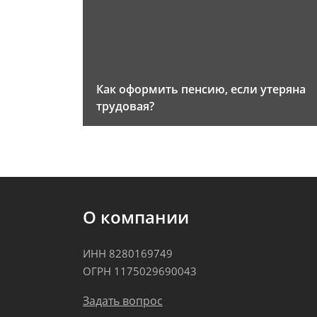
Как оформить пенсию, если утеряна
трудовая?
О компании
ИНН 8280169749
ОГРН 1175029690043
Задать вопрос