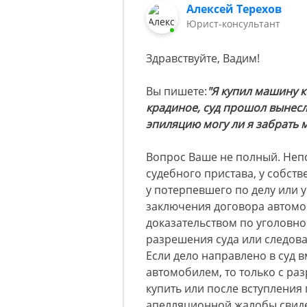
Алексей Терехов
Юрист-консультант
Здравствуйте, Вадим!
Вы пишете:
"Я купил машину к
крадиное, суд прошол вынес
эпиляцию могу ли я забрать 
Вопрос Ваше не полный. Непо
судебного пристава, у собств
у потерпевшего по делу или 
заключения договора автомо
доказательством по уголовном
разрешения суда или следова
Если дело направлено в суд 
автомобилем, то только с ра
купить или после вступления
апелляционной жалобы свидет