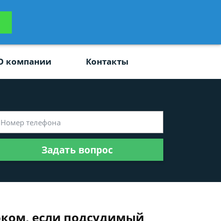
ьтацию
Задать вопрос
платно
О компании
Контакты
Задать вопрос
ком, если подсудимый