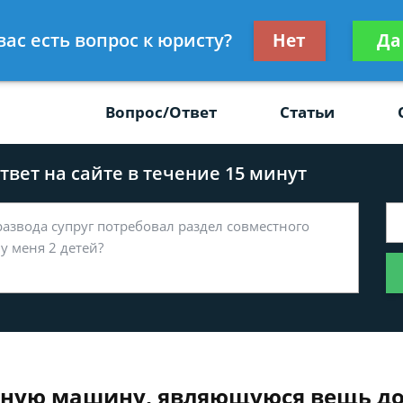
Получите консул
вас есть вопрос к юристу?
Нет
Да
-47
бес
Вопрос/Ответ
Статьи
вет на сайте в течение 15 минут
нную машину, являющуюся вещь до