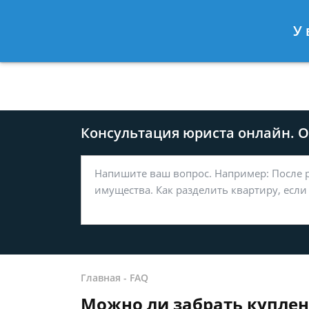
Москва
Санкт-Петербург
У 
8 499-577-04-56
8 812 509-27
Консультация юриста онлайн. От
Главная
-
FAQ
Можно ли забрать купле