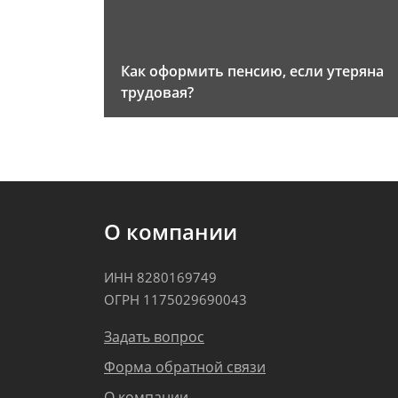
Как оформить пенсию, если утеряна
трудовая?
О компании
ИНН 8280169749
ОГРН 1175029690043
Задать вопрос
Форма обратной связи
О компании