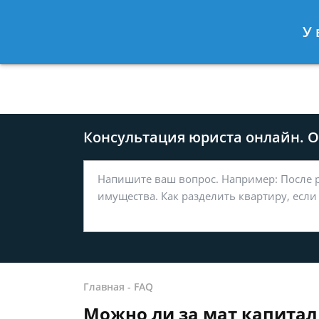
Москва
Санкт-Петербург
У 
8 499-577-04-56
8 812 509-27
Консультация юриста онлайн. От
Главная
-
FAQ
Можно ли за мат капитал