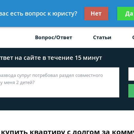
Получите консул
вас есть вопрос к юристу?
Нет
Да
-47
бес
Вопрос/Ответ
Статьи
вет на сайте в течение 15 минут
 купить квартиру с долгом за комм