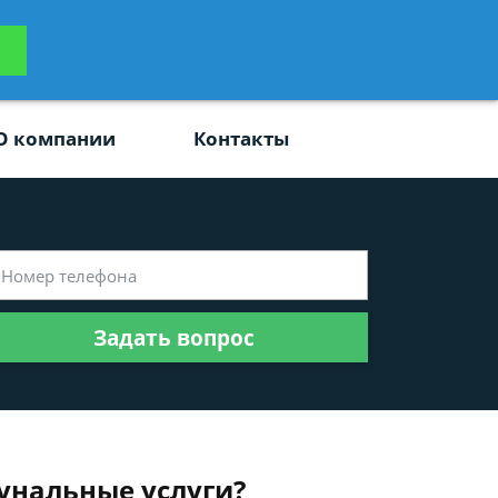
ьтацию
Задать вопрос
платно
О компании
Контакты
Задать вопрос
унальные услуги?