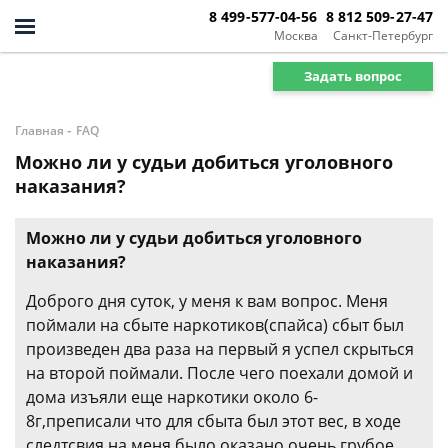
8 499-577-04-56
8 812 509-27-47
Москва
Санкт-Петербург
Задать вопрос
-
Главная
FAQ
Можно ли у судьи добиться уголовного
наказания?
Можно ли у судьи добиться уголовного
наказания?
Доброго дня суток, у меня к вам вопрос. Меня
поймали на сбыте наркотиков(спайса) сбыт был
произведен два раза на первый я успел скрыться
на второй поймали. После чего поехали домой и
дома изъяли еще наркотики около 6-
8г,преписали что для сбыта был этот вес, в ходе
следтсвия на меня было оказано очень грубое