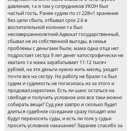
давление, т.к я там у сотрудников УКОН был
частый гость. Ранее судим по ст 228ч1 хранение
без цели сбыта, отбывал срок 2.6 в
воспитательной колонии т.к был
несовершеннолетний.Адвокат государственный,
сбывал не из собственной выгоды, в семье
проблемы с деньгами были, мама одна отца нет
подростает сестра 9 лет денег катострофически не
хватало т.к мама зарабатывает 11-12 тысяч
рублей, на эти деньги нужно жить месяц, уходит
почти все на сестру. На работу не брали т.к был
судим и судимость не погасилась из за этого и
продовал,наркотики. Есть ли шанс остаться на
свободе и получить условное или все таки можно
собирать вещи? Суд уже завтро и сколько будет
длиться судебное соседание сразу посадят или
будут переносить суды, и есть ли толк у судьи
просить условное наказание? Заранее спасибо за