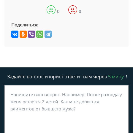
0
0
Поделиться:
Задайте вопрос и юрист ответит вам через
5 минут
!