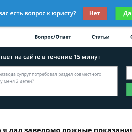
Получите консул
вас есть вопрос к юристу?
Нет
Да
-47
бес
Вопрос/Ответ
Статьи
вет на сайте в течение 15 минут
о я дал заведомо ложные показани