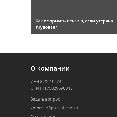
Как оформить пенсию, если утеряна
трудовая?
О компании
ИНН 8280169749
ОГРН 1175029690043
Задать вопрос
Форма обратной связи
О компании