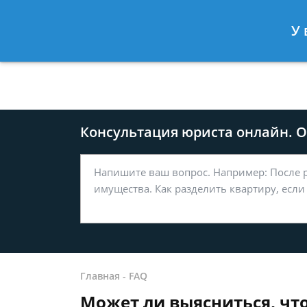
Москва
Санкт-Петербург
У 
8 499-577-04-56
8 812 509-27
Консультация юриста онлайн. От
Главная
-
FAQ
Может ли выясниться, чт