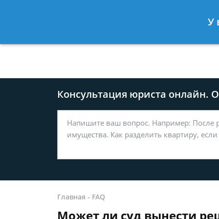
Москва
Санкт-Петербург
У 
8 499-577-04-56
8 812 509-27
Консультация юриста онлайн. От
Главная
-
FAQ
Может ли суд вынести ре