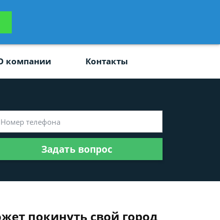
ьтацию
Задать вопрос
платно
О компании
Контакты
Задать вопрос
ожет покинуть свой город