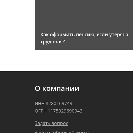
Как оформить пенсию, если утеряна
трудовая?
О компании
ИНН 8280169749
ОГРН 1175029690043
Задать вопрос