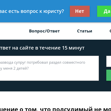
Получите консул
вас есть вопрос к юристу?
Нет
Да
-47
бес
Вопрос/Ответ
Статьи
вет на сайте в течение 15 минут
шение о том, что подсудимый не м