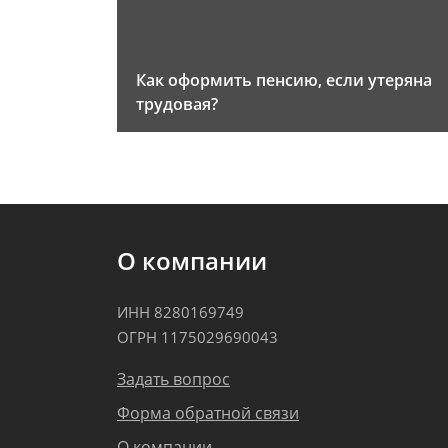
Как оформить пенсию, если утеряна
трудовая?
О компании
ИНН 8280169749
ОГРН 1175029690043
Задать вопрос
Форма обратной связи
О компании