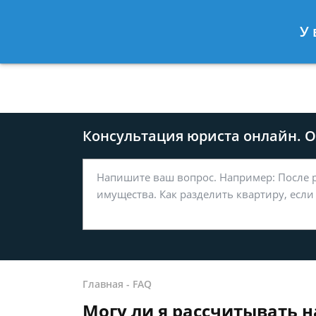
Москва
Санкт-Петербург
У 
8 499-577-04-56
8 812 509-27
Консультация юриста онлайн. От
Главная
-
FAQ
Могу ли я рассчитывать на