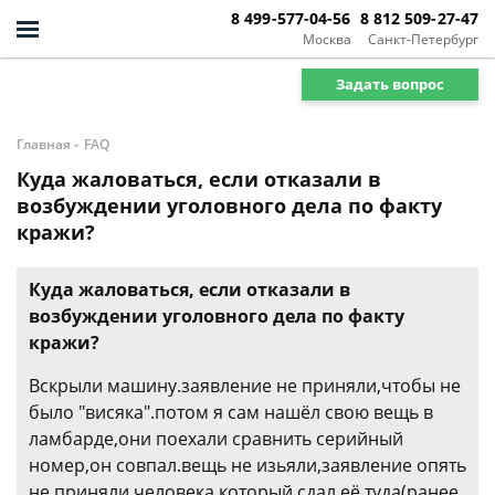
8 499-577-04-56
8 812 509-27-47
Москва
Санкт-Петербург
Задать вопрос
-
Главная
FAQ
Куда жаловаться, если отказали в
возбуждении уголовного дела по факту
кражи?
Куда жаловаться, если отказали в
возбуждении уголовного дела по факту
кражи?
Вскрыли машину.заявление не приняли,чтобы не
было "висяка".потом я сам нашёл свою вещь в
ламбарде,они поехали сравнить серийный
номер,он совпал.вещь не изьяли,заявление опять
не приняли.человека который сдал её туда(ранее