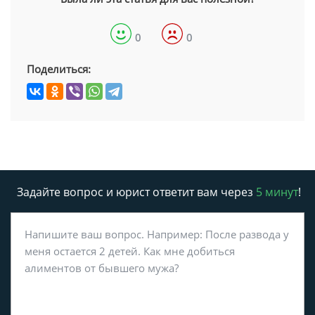
0
0
Поделиться:
Задайте вопрос и юрист ответит вам через
5 минут
!