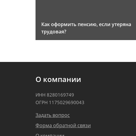
Как оформить пенсию, если утеряна
трудовая?
О компании
ИНН 8280169749
ОГРН 1175029690043
Задать вопрос
Форма обратной связи
О компании