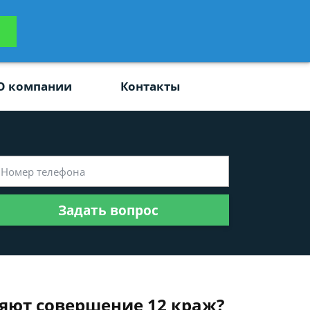
ьтацию
Задать вопрос
платно
О компании
Контакты
Задать вопрос
вляют совершение 12 краж?