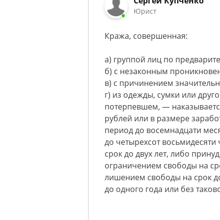
Сергей Купченко
Юрист
Кража, совершенная:
а) группой лиц по предварит
б) с незаконным проникнове
в) с причинением значитель
г) из одежды, сумки или друг
потерпевшем, — наказываетс
рублей или в размере зарабо
период до восемнадцати мес
до четырехсот восьмидесяти
срок до двух лет, либо прину
ограничением свободы на сро
лишением свободы на срок до
до одного года или без таков