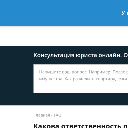
Москва
Санкт-Петербург
У 
8 499-577-04-56
8 812 509-27
Консультация юриста онлайн. От
Главная
-
FAQ
Какова ответственность п