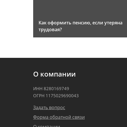
Как оформить пенсию, если утеряна
трудовая?
О компании
ИНН 8280169749
ОГРН 1175029690043
Задать вопрос
Форма обратной связи
О компании