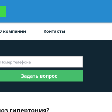
ьтацию
Задать вопрос
платно
О компании
Контакты
Задать вопрос
ноз гипертония?