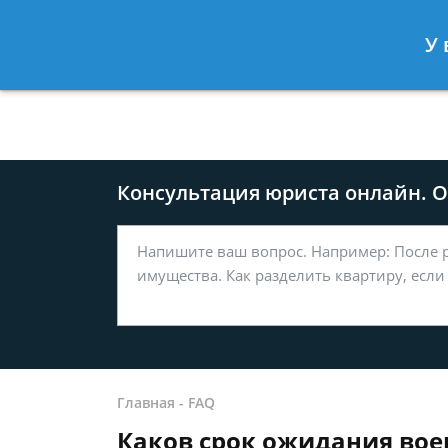
Москва
Санкт-Петербург
У 
8 499-577-04-56
8 812 509-27
Консультация юриста онлайн. От
Главная
-
FAQ
Каков срок ожидания воен