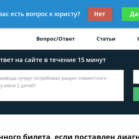
Получите консул
вас есть вопрос к юристу?
Нет
Да
-47
бес
Вопрос/Ответ
Статьи
вет на сайте в течение 15 минут
ного билета, если поставлен диаг