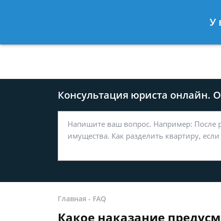
Москва
Санкт-Петербург
У 
8 499-577-04-56
8 812 509-27
Консультация юриста онлайн. От
Главная
-
FAQ
Какое наказание предусмо