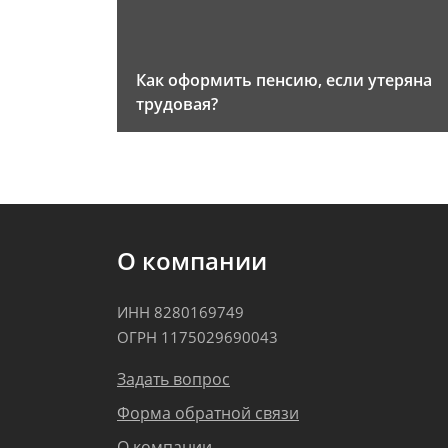
Как оформить пенсию, если утеряна
трудовая?
О компании
ИНН 8280169749
ОГРН 1175029690043
Задать вопрос
Форма обратной связи
О компании