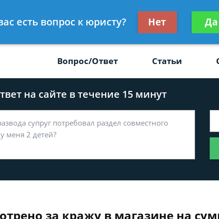
Получите консул
вас есть вопрос к юристу?
Нет
Да
-47
бес
Вопрос/Ответ
Статьи
вет на сайте в течение 15 минут
трено за кражу в магазине на сум