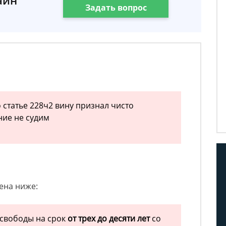
айн
Задать вопрос
 статье 228ч2 вину признал чисто
ние не судим
ена ниже:
свободы на срок
от трех до десяти лет
со