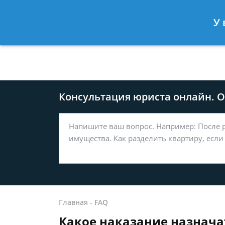
Москва
Санкт-Петербург
У 
8 499-577-04-56
8 812 509-27
Консультация юриста онлайн. От
Главная
-
FAQ
Какое наказание назначат