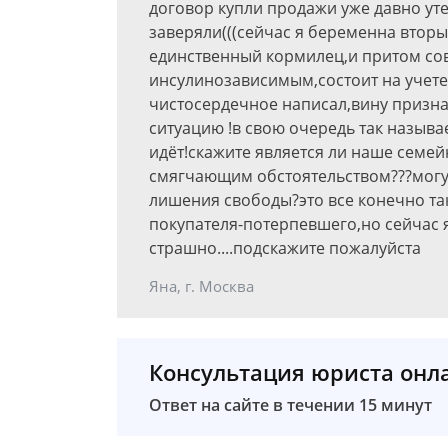
договор купли продажи уже давно уте
заверяли(((сейчас я беременна вторы
единственный кормилец,и притом сов
инсулинозависимым,состоит на учет
чистосердечное написал,вину призна
ситуацию !в свою очередь так назыв
идёт!скажите является ли наше семе
смягчающим обстоятельством???могу л
лишения свободы?это все конечно та
покупателя-потерпевшего,но сейчас я
страшно....подскажите пожалуйста
Яна, г. Москва
Консультация юриста онл
Ответ на сайте в течении 15 минут