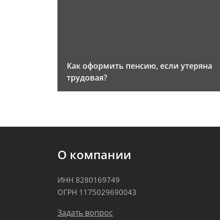
Как оформить пенсию, если утеряна
трудовая?
О компании
ИНН 8280169749
ОГРН 1175029690043
Задать вопрос