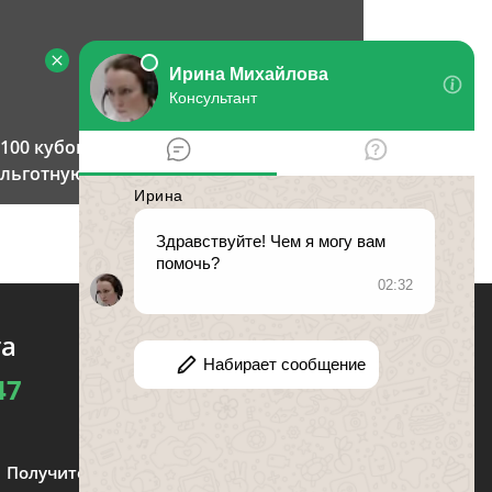
100 кубов леса: как получить
льготную древесину?
та
47
Получите консультацию