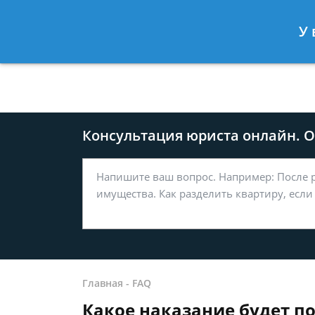
Москва
Санкт-Петербург
У 
8 499-577-04-56
8 812 509-27
Консультация юриста онлайн. От
Главная
-
FAQ
Какое наказание будет по