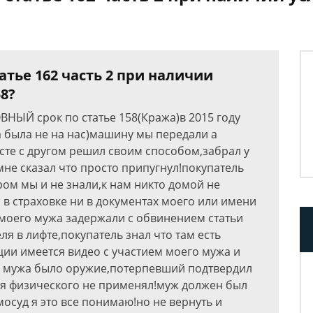
атье 162 часть 2 при наличии
58?
ВНЫЙ срок по статье 158(Кража)в 2015 году
была не на нас)машину мы передали а
сте с другом решил своим способом,забрал у
мне сказал что просто припугнул!покупатель
ом мы и не знали,к нам никто домой не
в страховке ни в документах моего или имени
а моего мужа задержали с обвинением статьи
ля в лифте,покупатель знал что там есть
иции имеется видео с участием моего мужа и
у мужа было оружие,потерпевший подтвердил
лия физического не применял!муж должен был
мосуд я это все понимаю!но не вернуть и