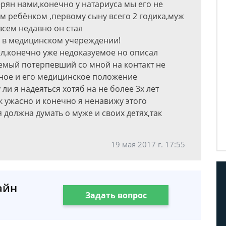
рян нами,конечно у натариуса мы его не
м ребёнком ,первому сыну всего 2 годика,муж
сем недавно он стал
е в медицинском учереждении!
л,конечно уже недоказуемое но описал
аемый потерпевший со мной на контакт не
йное и его медицинское положение
и я надеяться хотяб на не более 3х лет
к ужасно и конечно я ненавижу этого
 должна думать о муже и своих детях,так
19 мая 2017 г. 17:55
айн
Задать вопрос