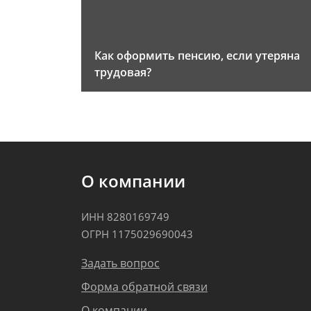
Как оформить пенсию, если утеряна
трудовая?
О компании
ИНН 8280169749
ОГРН 1175029690043
Задать вопрос
Форма обратной связи
О компании