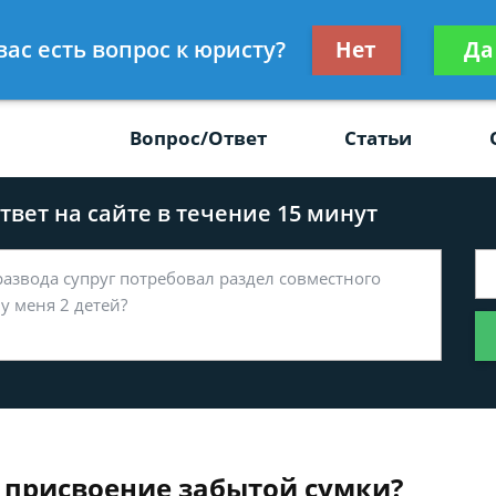
Получите консул
вас есть вопрос к юристу?
Нет
Да
-47
бес
Вопрос/Ответ
Статьи
вет на сайте в течение 15 минут
а присвоение забытой сумки?