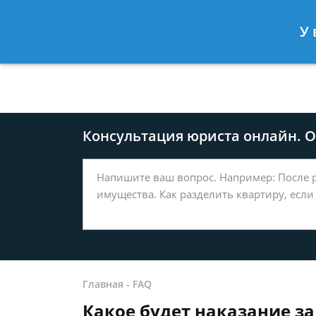
Москва
Санкт-Петербург
У 
8 499-577-04-56
8 812 509-27
Консультация юриста онлайн. От
Главная
-
FAQ
Какое будет наказание з